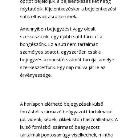
opciót bejelöljük, a bejelentkezés két hétig
folytatódik. Kijelentkezéskor a bejelentkezési
sütik eltávolításra kerülnek.
Amennyiben bejegyzést vagy oldalt
szerkesztünk, egy újabb sütit tárol el a
böngészőnk. Ez a süti nem tartalmaz
személyes adatot, egyszerűen csak a
bejegyzés azonosító számát tárolja, amelyet
szerkesztettünk. Egy nap múlva jár le az
érvényessége.
Más honlapokról származó
beágyazott tartalmak
A honlapon elérhető bejegyzések külső
forrásból származó beágyazott tartalmakat
(pl. videók, képek, cikkek stb.) használhatnak. A
külső forrásból származó beágyazott
tartalmak pontosan úgy viselkednek, mintha