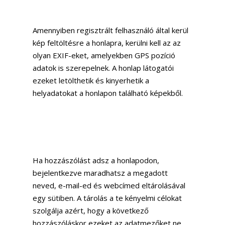
Média
Amennyiben regisztrált felhasználó által kerül
kép feltöltésre a honlapra, kerülni kell az az
olyan EXIF-eket, amelyekben GPS pozíció
adatok is szerepelnek. A honlap látogatói
ezeket letölthetik és kinyerhetik a
helyadatokat a honlapon található képekből.
Kapcsolatfelvételi űrlapok
Sütik
Ha hozzászólást adsz a honlapodon,
bejelentkezve maradhatsz a megadott
neved, e-mail-ed és webcímed eltárolásával
egy sütiben. A tárolás a te kényelmi célokat
szolgálja azért, hogy a következő
hozzászóláskor ezeket az adatmezőket ne