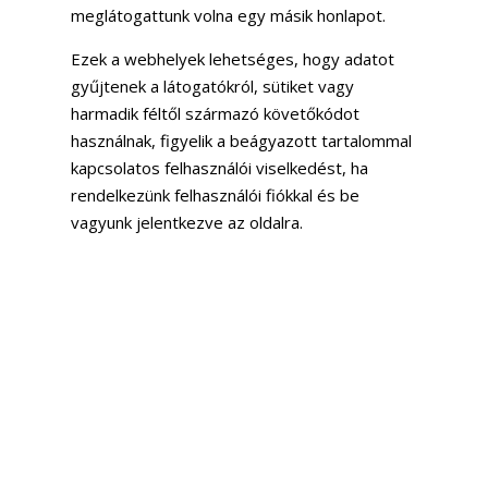
meglátogattunk volna egy másik honlapot.
Ezek a webhelyek lehetséges, hogy adatot
gyűjtenek a látogatókról, sütiket vagy
harmadik féltől származó követőkódot
használnak, figyelik a beágyazott tartalommal
kapcsolatos felhasználói viselkedést, ha
rendelkezünk felhasználói fiókkal és be
vagyunk jelentkezve az oldalra.
Analitika
Kivel osztjuk meg a
felhasználói adatokat
Mennyi ideig őrizzük a
személyes adatot