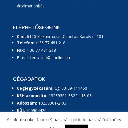
ártalmatlanítás
ELÉRHETŐSÉGEINK
Cím:
6120 Kiskunmajsa, Csontos Károly u. 101.
Telefon:
+ 36 77 481 218
Fax:
+ 36 77 481 218
E-mail:
terra-line@t-online.hu
CÉGADATOK
Cégjegyzékszám:
Cg. 03-09-111460
KSH azonosító:
13239361-3822-113-03
Adószám:
13239361-2-03
KÜJ:
100904420
KTJ:
101328169
Az oldal sütiket (cookie) használ a jobb felhasználói élmény