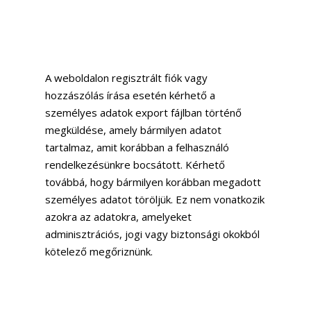
Milyen jogokkal
rendelkezik a felhasználó
a saját adatai kapcsán
A weboldalon regisztrált fiók vagy
hozzászólás írása esetén kérhető a
személyes adatok export fájlban történő
megküldése, amely bármilyen adatot
tartalmaz, amit korábban a felhasználó
rendelkezésünkre bocsátott. Kérhető
továbbá, hogy bármilyen korábban megadott
személyes adatot töröljük. Ez nem vonatkozik
azokra az adatokra, amelyeket
adminisztrációs, jogi vagy biztonsági okokból
kötelező megőriznünk.
Hová továbbítjuk az
adatokat