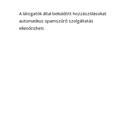
A látogatók által beküldött hozzászólásokat
automatikus spamszűrő szolgáltatás
ellenőrizheti.
Kapcsolati adatok
További információk
Hogyan védjük a felhasználói
személyes adatokat
Érvényben lévő eljárások
adatkezelési sérelmek esetén
Milyen harmadik féltől
származó adatokat kapunk
Milyen automatizált