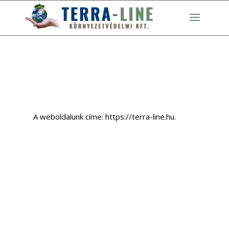
Kik vagyunk
A weboldalunk címe: https://terra-line.hu.
Melyek azok a személyes
adatok, amiket gyűjtünk
és milyen céllal gyűjtjük
ezeket