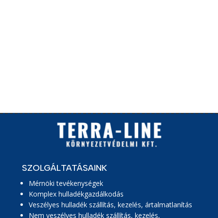
döntéshozatalt és/vagy
profilalkotást végzünk a
felhasználói adatokkal
Szabályozott iparág
közzétételi követelményei
SZOLGÁLTATÁSAINK
Mérnöki tevékenységek
Komplex hulladékgazdálkodás
Veszélyes hulladék szállítás, kezelés, ártalmatlanítás
Nem veszélyes hulladék szállítás, kezelés,