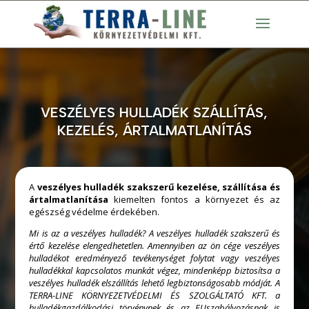
VESZÉLYES HULLADÉK SZÁLLÍTÁS,
KEZELÉS, ÁRTALMATLANÍTÁS
A
veszélyes hulladék szakszerű kezelése, szállítása és
ártalmatlanítása
kiemelten fontos a környezet és az
egészség védelme érdekében.
Mi is az a veszélyes hulladék? A veszélyes hulladék szakszerű és
értő kezelése elengedhetetlen. Amennyiben az ön cége veszélyes
hulladékot eredményező tevékenységet folytat vagy veszélyes
hulladékkal kapcsolatos munkát végez, mindenképp biztosítsa a
veszélyes hulladék elszállítás lehető legbiztonságosabb módját. A
TERRA-LINE KÖRNYEZETVÉDELMI ÉS SZOLGÁLTATÓ KFT. a
hulladékgazdálkodási törvénynek és az EUszabályozásnak is