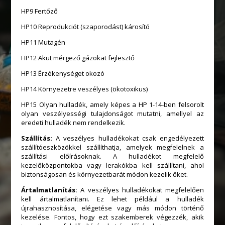
HP9 Fertőző
HP10 Reprodukciót (szaporodást) károsító
HP11 Mutagén
HP12 Akut mérgező gázokat fejlesztő
HP13 Érzékenységet okozó
HP14 Környezetre veszélyes (ökotoxikus)
HP15 Olyan hulladék, amely képes a HP 1-14-ben felsorolt
olyan veszélyességi tulajdonságot mutatni, amellyel az
eredeti hulladék nem rendelkezik.
Szállítás:
A veszélyes hulladékokat csak engedélyezett
szállítóeszközökkel szállíthatja, amelyek megfelelnek a
szállítási előírásoknak. A hulladékot megfelelő
kezelőközpontokba vagy lerakókba kell szállítani, ahol
biztonságosan és környezetbarát módon kezelik őket.
Ártalmatlanítás:
A veszélyes hulladékokat megfelelően
kell ártalmatlanítani. Ez lehet például a hulladék
újrahasznosítása, elégetése vagy más módon történő
kezelése. Fontos, hogy ezt szakemberek végezzék, akik