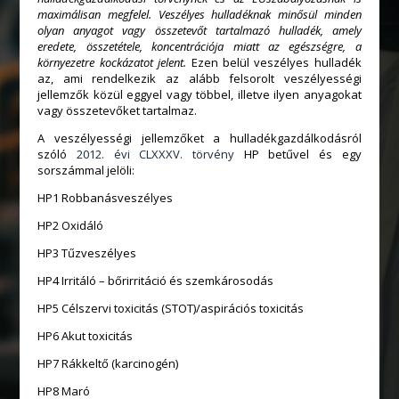
maximálisan megfelel. Veszélyes hulladéknak minősül minden
olyan anyagot vagy összetevőt tartalmazó hulladék, amely
eredete, összetétele, koncentrációja miatt az egészségre, a
környezetre kockázatot jelent.
Ezen belül veszélyes hulladék
az, ami rendelkezik az alább felsorolt veszélyességi
jellemzők közül eggyel vagy többel, illetve ilyen anyagokat
vagy összetevőket tartalmaz.
A veszélyességi jellemzőket a hulladékgazdálkodásról
szóló
2012. évi CLXXXV. törvény
HP betűvel és egy
sorszámmal jelöli:
HP1 Robbanásveszélyes
HP2 Oxidáló
HP3 Tűzveszélyes
HP4 Irritáló – bőrirritáció és szemkárosodás
HP5 Célszervi toxicitás (STOT)/aspirációs toxicitás
HP6 Akut toxicitás
HP7 Rákkeltő (karcinogén)
HP8 Maró