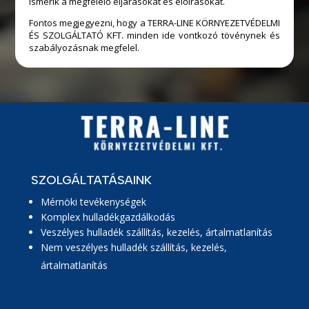
ismerik a megfelelő eljárásokat és előírásokat.
Fontos megjegyezni, hogy a TERRA-LINE KÖRNYEZETVÉDELMI
ÉS SZOLGÁLTATÓ KFT. minden ide vontkozó tövénynek és
szabályozásnak megfelel.
SZOLGÁLTATÁSAINK
Mérnöki tevékenységek
Komplex hulladékgazdálkodás
Veszélyes hulladék szállítás, kezelés, ártalmatlanítás
Nem veszélyes hulladék szállítás, kezelés,
ártalmatlanítás