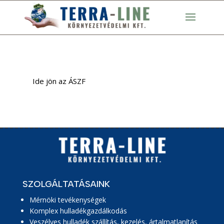
Ide jön az ÁSZF
SZOLGÁLTATÁSAINK
Mérnöki tevékenységek
Komplex hulladékgazdálkodás
Veszélyes hulladék szállítás, kezelés, ártalmatlanítás