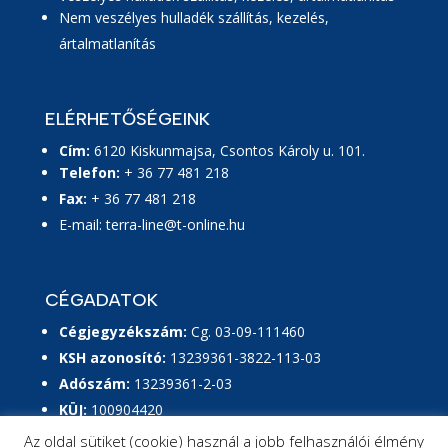
Nem veszélyes hulladék szállítás, kezelés,
ártalmatlanítás
ELÉRHETŐSÉGEINK
Cím:
6120 Kiskunmajsa, Csontos Károly u. 101.
Telefon:
+ 36 77 481 218
Fax:
+ 36 77 481 218
E-mail:
terra-line@t-online.hu
CÉGADATOK
Cégjegyzékszám:
Cg. 03-09-111460
KSH azonosító:
13239361-3822-113-03
Adószám:
13239361-2-03
KÜJ:
100904420
KTJ:
101328169
Az oldal sütiket (cookie) használ a jobb felhasználói élmény